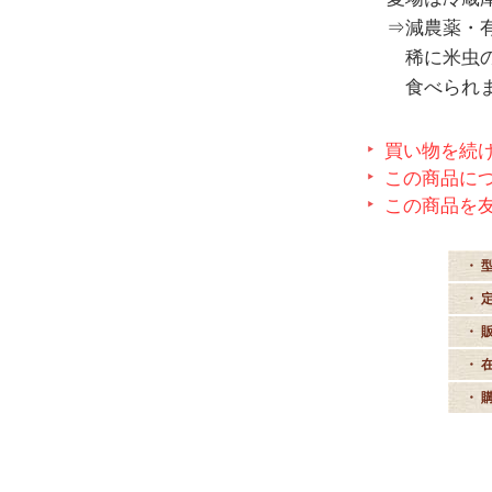
⇒減農薬・有
稀に米虫の発
食べられます
買い物を続
この商品に
この商品を
・ 
・ 
・ 
・ 
・ 