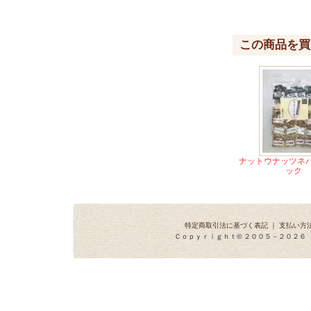
この商品を買
ナットウナッツネバ
ック
特定商取引法に基づく表記
｜
支払い方
Ｃｏｐｙｒｉｇｈｔ© ２００５－２０２６