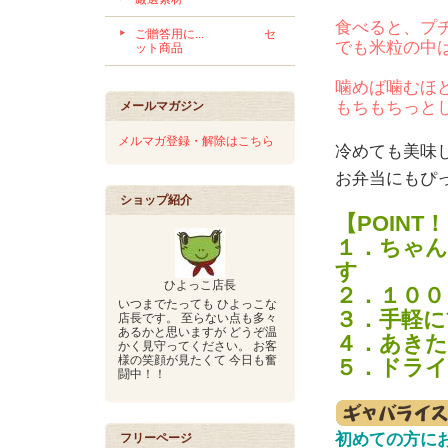
食べると、プ
ご贈答用に... セ
でも米粒の中
ット商品
噛めば噛むほ
もちもちっと
メールマガジン
メルマガ登録・解除はこちら
冷めても美味し
お弁当にもぴ
ショップ紹介
【POINT
１．ちゃん
す
ひよっこ店長
２．１００
いつまでたっても ひよっこな
３．手軽に
店長です。 至らない点も多々
あるかと思いますが どうぞ温
４．あきた
かく見守ってください。 お客
様の笑顔が見たくて 今日も奮
５．ドライ
闘中！！
初めての方に
フリーページ