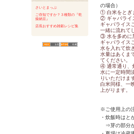
の場合）
さいとまっぷ
① 白米をとぎ
ご存知ですか？３種類の『乾
② ギャバラ
燥納豆』
ギャバライス
店長おすすめ雑穀レシピ集
一緒に流れて
③ 水を多めに
ギャバライス
水を入れて炊
水量はあくま
てください。
④ 通常通り
水に一定時間
りいただけま
白米同様、一
上がります。
※ご使用上の
・炊飯時はと
⇒芽の部分が
・夏場は冷蔵