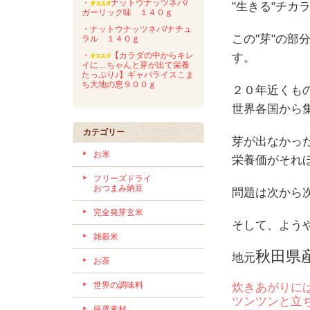
・
ナットウナッツネバ/
"生きる"チカ
ガーリック味 １４０ｇ
・ナットウナッツネバ/ナチュ
この"芽"の部
ラル １４０ｇ
・
【カラダの中からキレ
す。
イに…ちゃんと芽が出て栄養
たっぷり♪】ギャバライスこま
ち大地の恵９００ｇ
２０年近くも
世界各国から
カテゴリー
芽が出なかっ
お米
栄養価がそれほ
フリーズドライ
おつまみ納豆
問題は次から
完全発芽玄米
そして、よう
雑穀米
秋田県
地元
お茶
世界の調味料
炊きあがりに
ツンツンと立ち
厳選素材