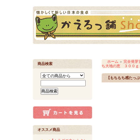
ホーム
完全発芽
＞
商品検索
ち大地の恵 ３００ｇ
【もちもち感たっぷ
オススメ商品