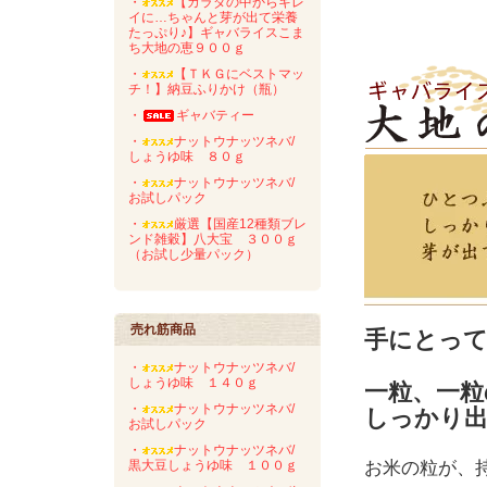
・
【カラダの中からキレ
イに…ちゃんと芽が出て栄養
たっぷり♪】ギャバライスこま
ち大地の恵９００ｇ
・
【ＴＫＧにベストマッ
チ！】納豆ふりかけ（瓶）
・
ギャバティー
・
ナットウナッツネバ/
しょうゆ味 ８０ｇ
・
ナットウナッツネバ/
お試しパック
・
厳選【国産12種類ブレ
ンド雑穀】八大宝 ３００ｇ
（お試し少量パック）
売れ筋商品
手にとっ
・
ナットウナッツネバ/
しょうゆ味 １４０ｇ
一粒、一粒
・
ナットウナッツネバ/
しっかり出
お試しパック
・
ナットウナッツネバ/
黒大豆しょうゆ味 １００ｇ
お米の粒が、