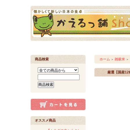
商品検索
ホーム
雑穀米
＞
＞
厳選【国産1
オススメ商品