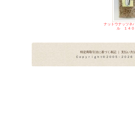
ナットウナッツネバ
ル １４０
特定商取引法に基づく表記
｜
支払い方
Ｃｏｐｙｒｉｇｈｔ© ２００５－２０２６