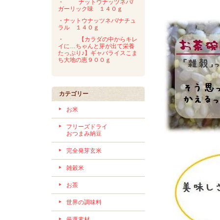
・
ナットウナッツネバ/
ガーリック味 １４０ｇ
・ナットウナッツネバ/ナチュ
ラル １４０ｇ
・
【カラダの中からキレ
イに…ちゃんと芽が出て栄養
たっぷり♪】ギャバライスこま
ち大地の恵９００ｇ
カテゴリー
お米
フリーズドライ
おつまみ納豆
完全発芽玄米
雑穀米
お茶
世界の調味料
厳選素材