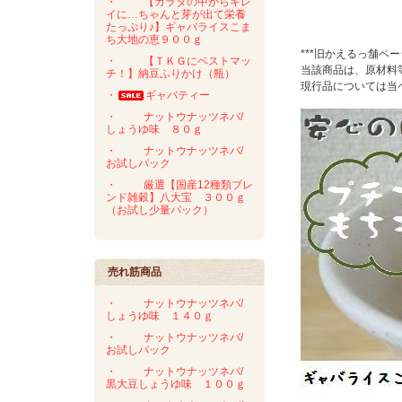
・
【カラダの中からキレ
イに…ちゃんと芽が出て栄養
たっぷり♪】ギャバライスこま
ち大地の恵９００ｇ
***旧かえるっ舗ペ
・
【ＴＫＧにベストマッ
当該商品は、原材料
チ！】納豆ふりかけ（瓶）
現行品については当
・
ギャバティー
・
ナットウナッツネバ/
しょうゆ味 ８０ｇ
・
ナットウナッツネバ/
お試しパック
・
厳選【国産12種類ブレ
ンド雑穀】八大宝 ３００ｇ
（お試し少量パック）
売れ筋商品
・
ナットウナッツネバ/
しょうゆ味 １４０ｇ
・
ナットウナッツネバ/
お試しパック
・
ナットウナッツネバ/
黒大豆しょうゆ味 １００ｇ