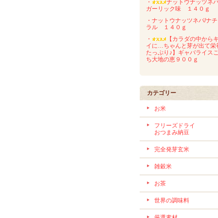
・
ナットウナッツネバ
ガーリック味 １４０ｇ
・ナットウナッツネバ/ナチ
ラル １４０ｇ
・
【カラダの中から
イに…ちゃんと芽が出て栄
たっぷり♪】ギャバライス
ち大地の恵９００ｇ
カテゴリー
お米
フリーズドラ
おつまみ納豆
完全発芽玄米
雑穀米
お茶
世界の調味料
厳選素材