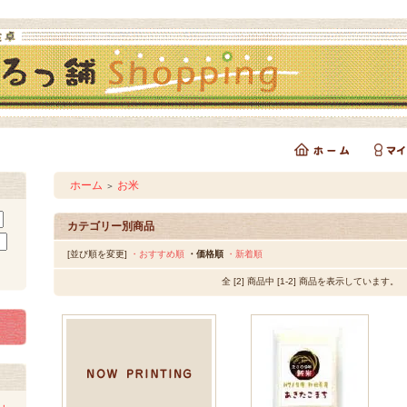
ホーム
お米
＞
カテゴリー別商品
[並び順を変更]
・おすすめ順
・価格順
・新着順
全 [2] 商品中 [1-2] 商品を表示しています。