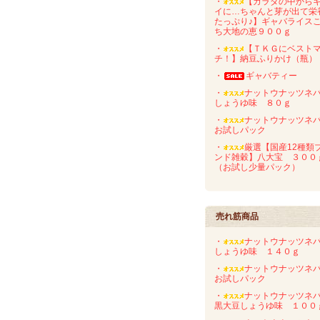
・
【カラダの中から
イに…ちゃんと芽が出て栄
たっぷり♪】ギャバライス
ち大地の恵９００ｇ
・
【ＴＫＧにベスト
チ！】納豆ふりかけ（瓶）
・
ギャバティー
・
ナットウナッツネバ
しょうゆ味 ８０ｇ
・
ナットウナッツネバ
お試しパック
・
厳選【国産12種類
ンド雑穀】八大宝 ３００
（お試し少量パック）
売れ筋商品
・
ナットウナッツネバ
しょうゆ味 １４０ｇ
・
ナットウナッツネバ
お試しパック
・
ナットウナッツネバ
黒大豆しょうゆ味 １００