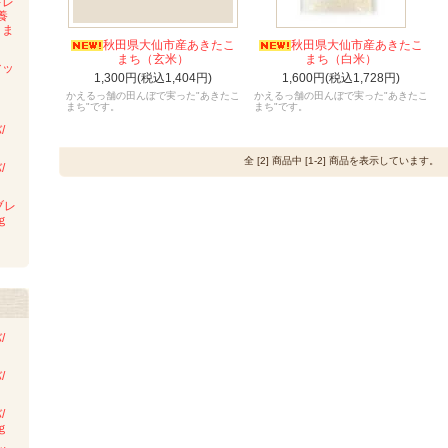
キレ
養
こま
秋田県大仙市産あきたこ
秋田県大仙市産あきたこ
まち（玄米）
まち（白米）
マッ
1,300円(税込1,404円)
1,600円(税込1,728円)
かえるっ舗の田んぼで実った"あきたこ
かえるっ舗の田んぼで実った"あきたこ
まち"です。
まち"です。
/
全 [2] 商品中 [1-2] 商品を表示しています。
/
ブレ
ｇ
/
/
/
ｇ