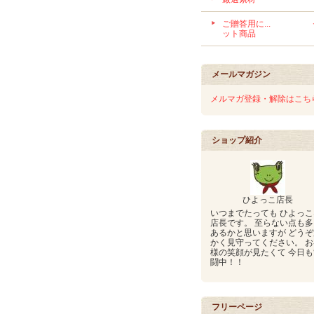
ご贈答用に... 
ット商品
メールマガジン
メルマガ登録・解除はこち
ショップ紹介
ひよっこ店長
いつまでたっても ひよっこ
店長です。 至らない点も多
あるかと思いますが どうぞ
かく見守ってください。 お
様の笑顔が見たくて 今日も
闘中！！
フリーページ