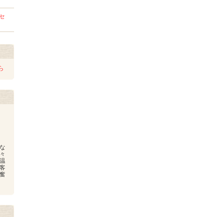
セ
ら
な
々
温
客
奮